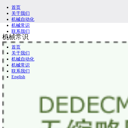
首页
关于我们
机械自动化
机械常识
联系我们
机械常识
English
首页
关于我们
机械自动化
机械常识
联系我们
English