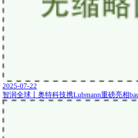
2025-07-22
智润全球丨奥特科技携Lubmann重磅亮相baum