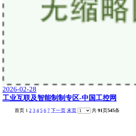
2026-02-28
工业互联及智能制制专区-中国工控网
首页 1
2
3
4
5
6
7
下一页
末页
共
91
页
545
条