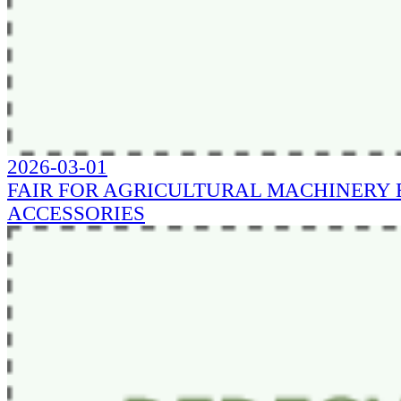
2026-03-01
FAIR FOR AGRICULTURAL MACHINERY
ACCESSORIES