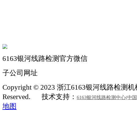
机械自动化
机械常识
联系我们
6163银河线路检测官方微信
子公司网址
Copyright © 2023 浙江6163银河线路检测机械 A
Reserved.
技术支持：
6163银河线路检测中心(中
地图