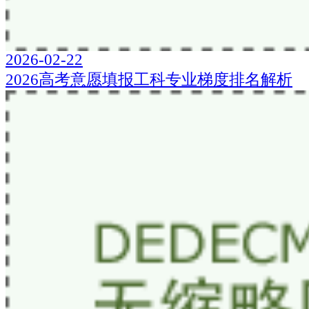
2026-02-22
2026高考意愿填报工科专业梯度排名解析