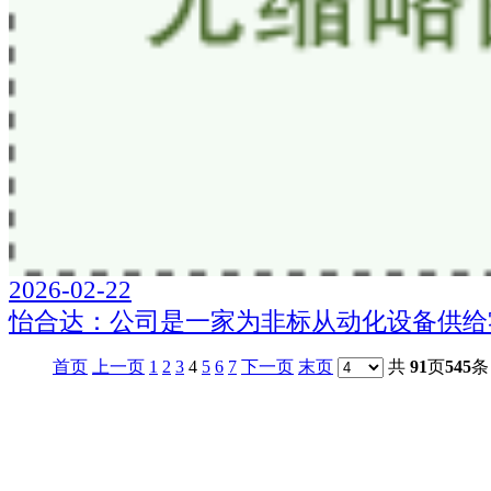
2026-02-22
怡合达：公司是一家为非标从动化设备供给
首页
上一页
1
2
3
4
5
6
7
下一页
末页
共
91
页
545
条
关于我们