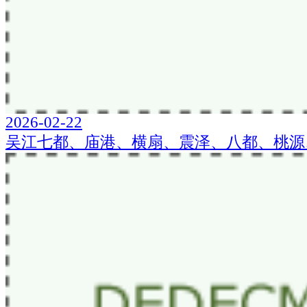
2026-02-22
吴江七都、庙港、横扇、震泽、八都、桃源