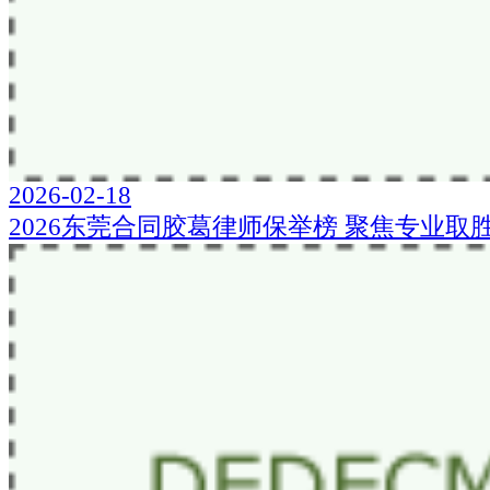
2026-02-18
2026东莞合同胶葛律师保举榜 聚焦专业取