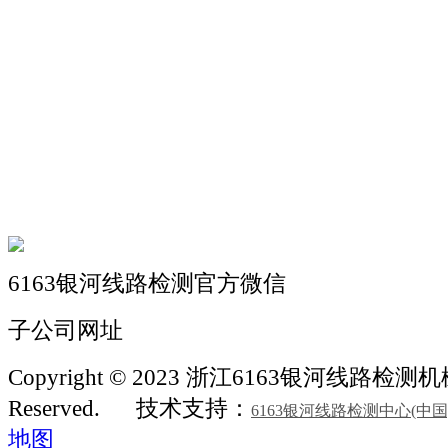
关于我们
机械自动化
机械常识
联系我们
6163银河线路检测官方微信
子公司网址
Copyright © 2023 浙江6163银河线路检测机械 A
Reserved.
技术支持：
6163银河线路检测中心(中
地图