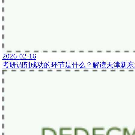
2026-02-16
考研调剂成功的环节是什么？解读天津新东