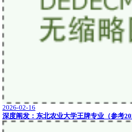
2026-02-16
深度阐发：东北农业大学王牌专业（参考20