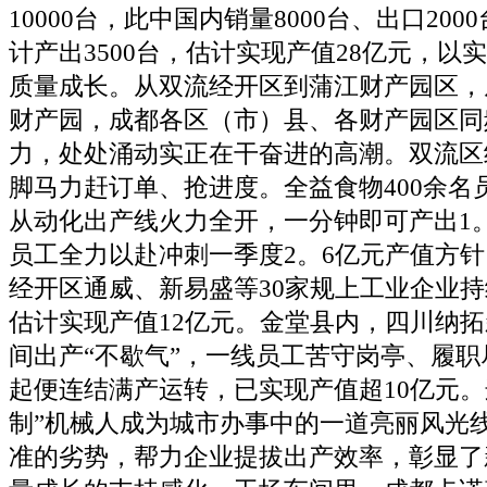
10000台，此中国内销量8000台、出口20
计产出3500台，估计实现产值28亿元，以
质量成长。从双流经开区到蒲江财产园区，
财产园，成都各区（市）县、各财产园区同
力，处处涌动实正在干奋进的高潮。双流区
脚马力赶订单、抢进度。全益食物400余名
从动化出产线火力全开，一分钟即可产出1
员工全力以赴冲刺一季度2。6亿元产值方
经开区通威、新易盛等30家规上工业企业
估计实现产值12亿元。金堂县内，四川纳
间出产“不歇气”，一线员工苦守岗亭、履
起便连结满产运转，已实现产值超10亿元。
制”机械人成为城市办事中的一道亮丽风光
准的劣势，帮力企业提拔出产效率，彰显了