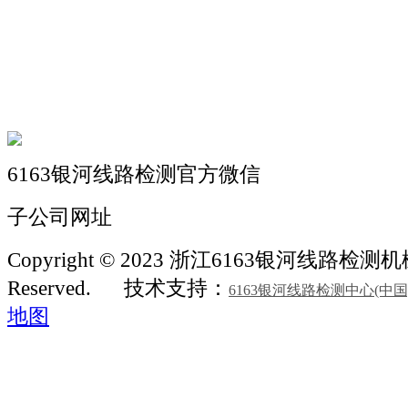
机械自动化
机械常识
联系我们
6163银河线路检测官方微信
子公司网址
Copyright © 2023 浙江6163银河线路检测机械 A
Reserved.
技术支持：
6163银河线路检测中心(中
地图