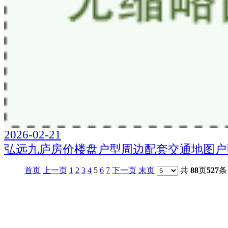
2026-02-21
弘远九庐房价楼盘户型周边配套交通地图户
首页
上一页
1
2
3
4
5
6
7
下一页
末页
共
88
页
527
条
关于我们