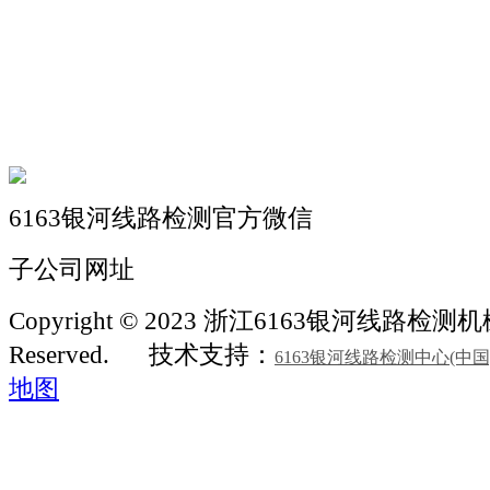
机械自动化
机械常识
联系我们
6163银河线路检测官方微信
子公司网址
Copyright © 2023 浙江6163银河线路检测机械 A
Reserved.
技术支持：
6163银河线路检测中心(中
地图