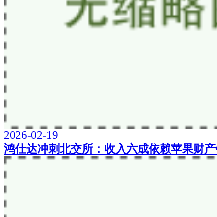
2026-02-19
鸿仕达冲刺北交所：收入六成依赖苹果财产